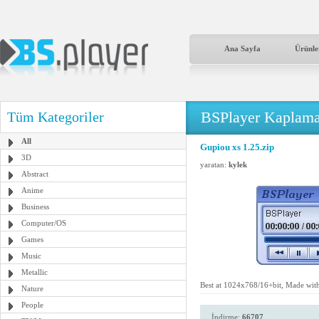
Ana Sayfa
Ürünle
BSPlayer Kaplama
Tüm Kategoriler
All
Gupiou xs 1.25.zip
3D
yaratan:
kylek
Abstract
Anime
Business
Computer/OS
Games
Music
Metallic
Best at 1024x768/16+bit, Made wit
Nature
People
İndirme:
66707