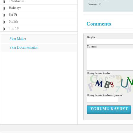
TV/Movies
Yorum: 0
Holidays
Sci-Fi
Stylish
Comments
Top 10
Başlık
:
Skin Maker
Yorum
:
Skin Documentation
Onaylama kodu
:
Onaylama kodunu yazın
:
YORUMU KAYDET