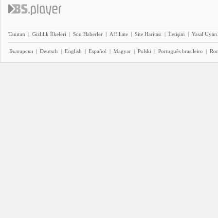
Tanıtım
|
Gizlilik İlkeleri
|
Son Haberler
|
Affiliate
|
Site Haritası
|
İletişim
|
Yasal Uyarı
Български
|
Deutsch
|
English
|
Español
|
Magyar
|
Polski
|
Português brasileiro
|
Ro