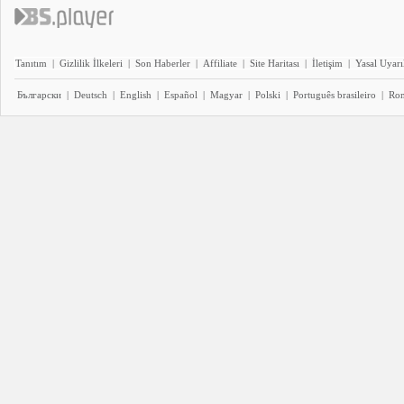
Tanıtım
|
Gizlilik İlkeleri
|
Son Haberler
|
Affiliate
|
Site Haritası
|
İletişim
|
Yasal Uyarı
Български
|
Deutsch
|
English
|
Español
|
Magyar
|
Polski
|
Português brasileiro
|
Ro