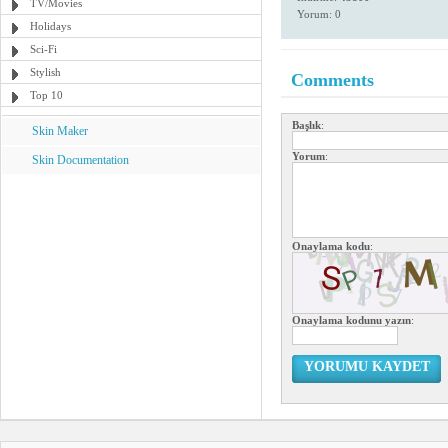
TV/Movies
Yorum: 0
Holidays
Sci-Fi
Stylish
Comments
Top 10
Başlık
:
Skin Maker
Yorum
:
Skin Documentation
Onaylama kodu
:
Onaylama kodunu yazın
:
YORUMU KAYDET