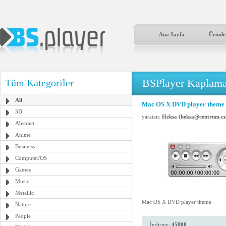
Ana Sayfa
Ürünle
BSPlayer Kaplama
Tüm Kategoriler
All
Mac OS X DVD player theme
3D
yaratan:
Heksa (heksa@centrum.cz
Abstract
Anime
Business
Computer/OS
Games
Music
Metallic
Mac OS X DVD player theme
Nature
People
İndirme:
45800