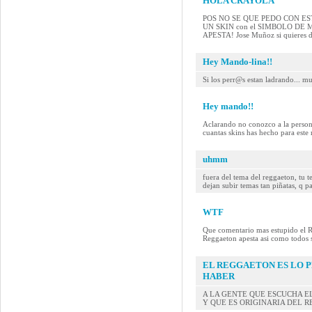
HOLA CRAYOLA
POS NO SE QUE PEDO CON ESTE MAN
UN SKIN con el SIMBOLO DE
APESTA! Jose Muñoz si quieres 
Hey Mando-lina!!
Si los perr@s estan ladrando... mue
Hey mando!!
Aclarando no conozco a la persona
cuantas skins has hecho para este 
uhmm
fuera del tema del reggaeton, tu 
dejan subir temas tan piñatas, q p
WTF
Que comentario mas estupido el R
Reggaeton apesta asi como todos s
EL REGGAETON ES LO 
HABER
A LA GENTE QUE ESCUCHA E
Y QUE ES ORIGINARIA DEL R