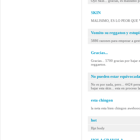
Oye Skin... gracias, es malisimo p
SKIN
MALISIMO, ES LO PEOR QUE V
Vomito su reggaton y estup
5886 razones para empezar a gestio
Gracias...
Gracias... 5700 gracias por b
reggaeton.
No pueden estar equivocadas
No es por nada, pero... 4424 pe
bajar esta skin... esta en proceso l
esta chingon
la neta esta bien chingon aweboo
hot
Hpt body