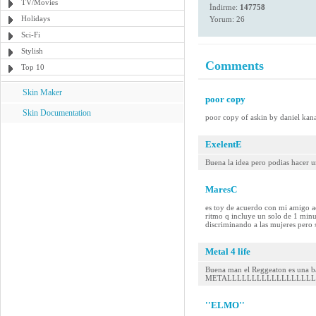
TV/Movies
İndirme:
147758
Holidays
Yorum: 26
Sci-Fi
Stylish
Comments
Top 10
Skin Maker
poor copy
Skin Documentation
poor copy of askin by daniel kanas
ExelentE
Buena la idea pero podias hacer 
MaresC
es toy de acuerdo con mi amigo a
ritmo q incluye un solo de 1 minu
discriminando a las mujeres pero 
Metal 4 life
Buena man el Reggeaton es una ba
METALLLLLLLLLLLLLLLLLLLLL!....
''ELMO''