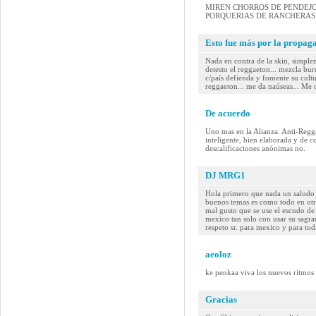
MIREN CHORROS DE PENDEJOS
PORQUERIAS DE RANCHERAS 
Esto fue más por la propaga
Nada en contra de la skin, simple
detesto el reggaeton... mezcla bur
c/país defienda y fomente su cultu
reggaeton... me da naúseas... Me 
De acuerdo
Uno mas en la Alianza. Anti-Regga
inteligente, bien elaborada y de c
descalificaciones anónimas no.
DJ MRG1
Hola primero que nada un saludo 
buenos temas es como todo en otr
mal gusto que se use el escudo d
mexico tan solo con usar su sagr
respeto sr. para mexico y para to
aeoloz
ke penkaa viva los nuevos ritmos y
Gracias