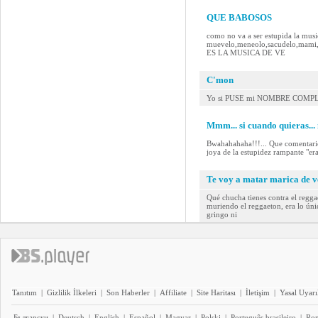
QUE BABOSOS
como no va a ser estupida la music
muevelo,meneolo,sacudelo,mam
ES LA MUSICA DE VE
C'mon
Yo si PUSE mi NOMBRE COMPL
Mmm... si cuando quieras... 
Bwahahahaha!!!... Que comentario 
joya de la estupidez rampante "er
Te voy a matar marica de 
Qué chucha tienes contra el regg
muriendo el reggaeton, era lo úni
gringo ni
Tanıtım
|
Gizlilik İlkeleri
|
Son Haberler
|
Affiliate
|
Site Haritası
|
İletişim
|
Yasal Uyarı
Български
|
Deutsch
|
English
|
Español
|
Magyar
|
Polski
|
Português brasileiro
|
Ro