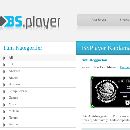
Ana Sayfa
Ürünle
BSPlayer Kaplama
Tüm Kategoriler
All
Anti-Reggaeton
3D
yaratan:
Jose Fco. Muñoz
Bu hazı
Abstract
Anime
Business
Computer/OS
Games
Music
Metallic
Skin Anti-Reggaeton... Por Favor c
Nature
rimas "poderosas" y "bailes" espant
People