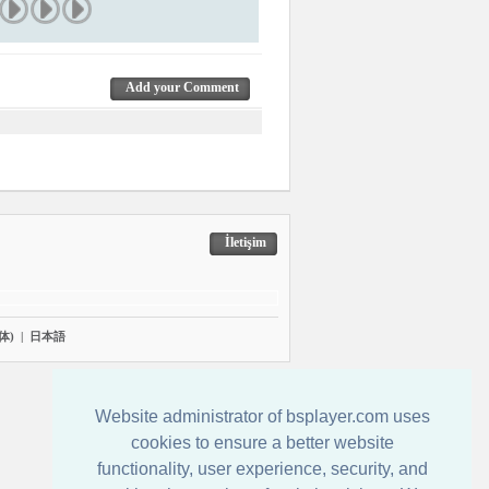
Add your Comment
İletişim
体)
|
日本語
Website administrator of bsplayer.com uses
cookies to ensure a better website
functionality, user experience, security, and