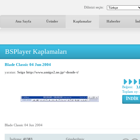
Dilinizi seçin:
Ana Sayfa
Ürünler
Kaplamalar
Haberler
İn
BSPlayer Kaplamaları
Blade Classic 04 Jun 2004
yaratan:
Seigo http://www.amigo2.ne.jp/~donde-t/
Beğeni:
3.
Toplam oy:
İNDİR
Blade Classic 04 Jun 2004
İndirme:
41383
Gönderilmiş: