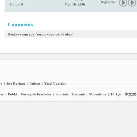
Beğeniniz:
Yorum: 0
May 10, 2006
Comments
Henüz yorum yok. Yorum yaparak ilk olun!
te
|
Site Haritası
|
İletişim
|
Yasal Uyarılar
ar
|
Polski
|
Português brasileiro
|
Română
|
Pyccĸий
|
Slovenščina
|
Türkçe
|
中文(简