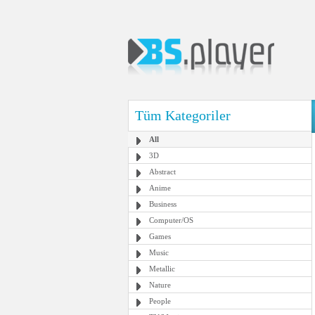
Tüm Kategoriler
All
3D
Abstract
Anime
Business
Computer/OS
Games
Music
Metallic
Nature
People