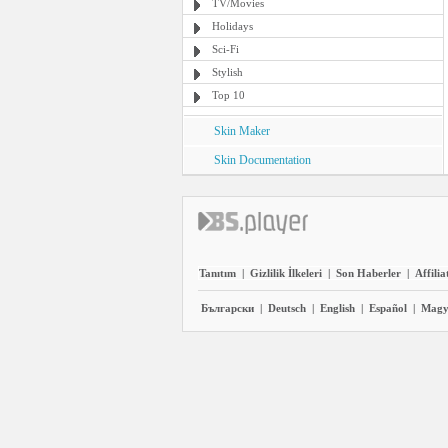
TV/Movies
Holidays
Sci-Fi
Stylish
Top 10
Skin Maker
Skin Documentation
Tanıtım
|
Gizlilik İlkeleri
|
Son Haberler
|
Affilia
Български
|
Deutsch
|
English
|
Español
|
Magy