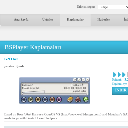
Dilinizi seçin:
Ana Sayfa
Ürünler
Kaplamalar
Haberler
İn
BSPlayer Kaplamaları
G2O.bsz
yaratan:
djoole
Beğeni:
3.
Toplam oy:
İNDİR
Based on Ross 'b0se' Harvey's OpusOS VS (http://www.web9design.com/) and Mattahan's GAN
made to go with Gant2 Ocean Shellpack.