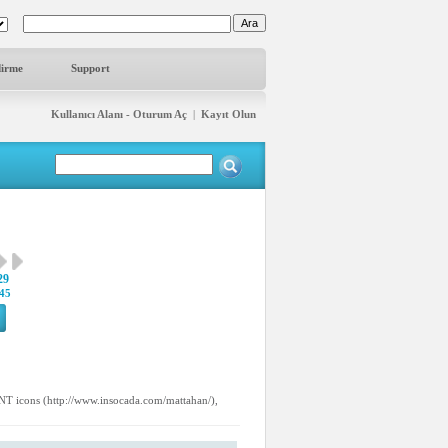
dirme
Support
Kullanıcı Alanı - Oturum Aç
|
Kayıt Olun
29
45
T icons (http://www.insocada.com/mattahan/),