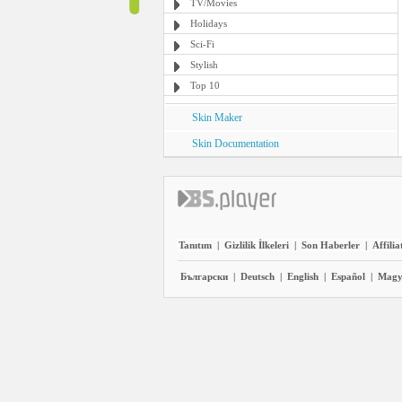
TV/Movies
Holidays
Sci-Fi
Stylish
Top 10
Skin Maker
Skin Documentation
Tanıtım
|
Gizlilik İlkeleri
|
Son Haberler
|
Affilia
Български
|
Deutsch
|
English
|
Español
|
Magy