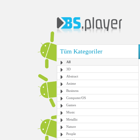
Tüm Kategoriler
All
3D
Abstract
Anime
Business
Computer/OS
Games
Music
Metallic
Nature
People