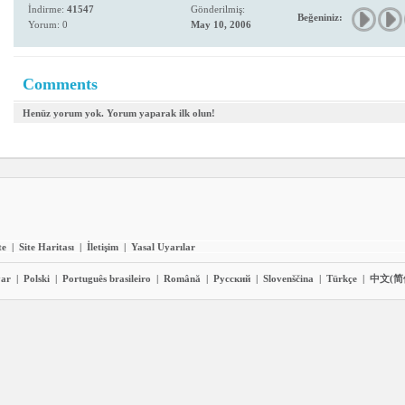
İndirme:
41547
Gönderilmiş:
Beğeniniz:
Yorum: 0
May 10, 2006
Comments
Henüz yorum yok. Yorum yaparak ilk olun!
te
|
Site Haritası
|
İletişim
|
Yasal Uyarılar
ar
|
Polski
|
Português brasileiro
|
Română
|
Pyccĸий
|
Slovenščina
|
Türkçe
|
中文(简