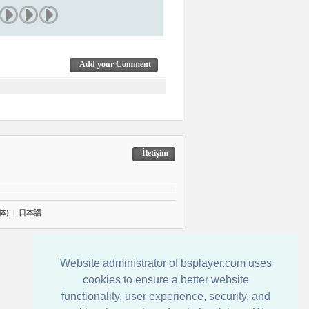
Add your Comment
İletişim
体)
|
日本語
Website administrator of bsplayer.com uses
cookies to ensure a better website
functionality, user experience, security, and