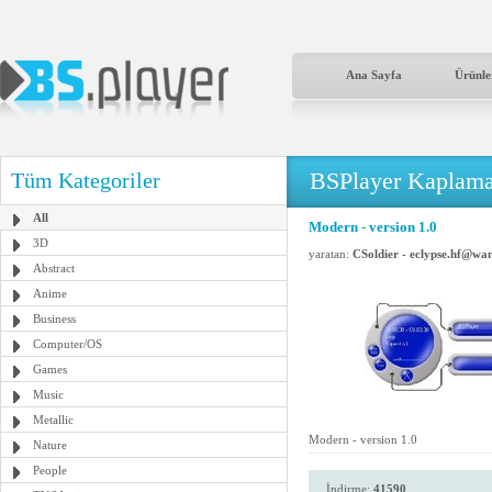
Ana Sayfa
Ürünle
BSPlayer Kaplama
Tüm Kategoriler
All
Modern - version 1.0
3D
yaratan:
CSoldier - eclypse.hf@wa
Abstract
Anime
Business
Computer/OS
Games
Music
Metallic
Modern - version 1.0
Nature
People
İndirme:
41590