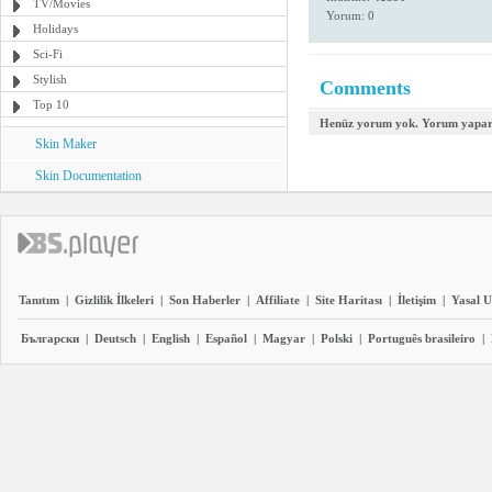
TV/Movies
Yorum: 0
Holidays
Sci-Fi
Stylish
Comments
Top 10
Henüz yorum yok. Yorum yapara
Skin Maker
Skin Documentation
Tanıtım
|
Gizlilik İlkeleri
|
Son Haberler
|
Affiliate
|
Site Haritası
|
İletişim
|
Yasal U
Български
|
Deutsch
|
English
|
Español
|
Magyar
|
Polski
|
Português brasileiro
|