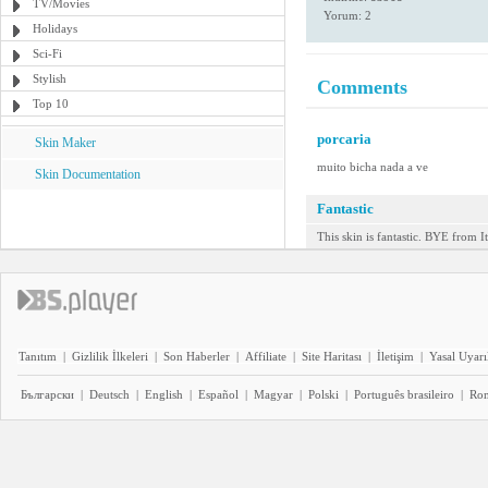
TV/Movies
Yorum: 2
Holidays
Sci-Fi
Stylish
Comments
Top 10
porcaria
Skin Maker
muito bicha nada a ve
Skin Documentation
Fantastic
This skin is fantastic. BYE from It
Tanıtım
|
Gizlilik İlkeleri
|
Son Haberler
|
Affiliate
|
Site Haritası
|
İletişim
|
Yasal Uyarı
Български
|
Deutsch
|
English
|
Español
|
Magyar
|
Polski
|
Português brasileiro
|
Ro