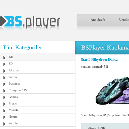
Ana Sayfa
Ürünle
BSPlayer Kaplama
Tüm Kategoriler
All
StarT Nihydron IR.bsz
3D
yaratan:
samuel4711
Abstract
Anime
Business
Computer/OS
Games
Music
Metallic
StarT Nihydron IR (Ship from StarT
Nature
People
İndirme:
85968