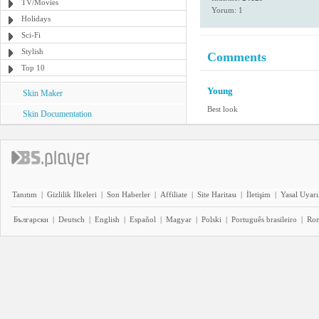
TV/Movies
Yorum: 1
Holidays
Sci-Fi
Stylish
Comments
Top 10
Young
Skin Maker
Best look
Skin Documentation
Tanıtım
|
Gizlilik İlkeleri
|
Son Haberler
|
Affiliate
|
Site Haritası
|
İletişim
|
Yasal Uyarı
Български
|
Deutsch
|
English
|
Español
|
Magyar
|
Polski
|
Português brasileiro
|
Ro