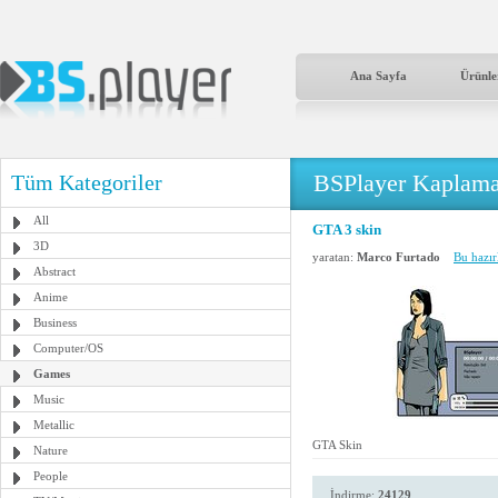
Ana Sayfa
Ürünle
BSPlayer Kaplama
Tüm Kategoriler
All
GTA 3 skin
3D
yaratan:
Marco Furtado
Bu hazır
Abstract
Anime
Business
Computer/OS
Games
Music
Metallic
GTA Skin
Nature
People
İndirme:
24129