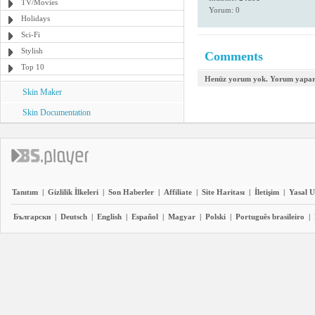
TV/Movies
Yorum: 0
Holidays
Sci-Fi
Stylish
Comments
Top 10
Henüz yorum yok. Yorum yapara
Skin Maker
Skin Documentation
Tanıtım
|
Gizlilik İlkeleri
|
Son Haberler
|
Affiliate
|
Site Haritası
|
İletişim
|
Yasal U
Български
|
Deutsch
|
English
|
Español
|
Magyar
|
Polski
|
Português brasileiro
|