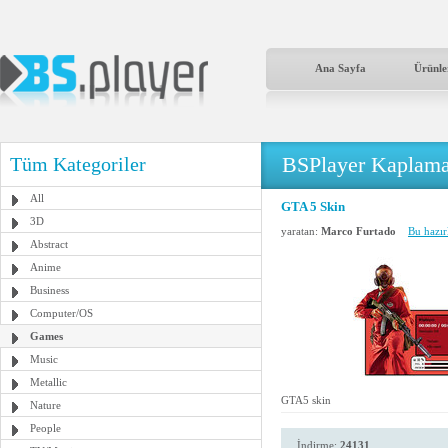
Ana Sayfa
Ürünle
BSPlayer Kaplama
Tüm Kategoriler
All
GTA 5 Skin
3D
yaratan:
Marco Furtado
Bu hazır
Abstract
Anime
Business
Computer/OS
Games
Music
Metallic
GTA5 skin
Nature
People
İndirme:
24131