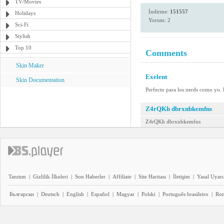
TV/Movies
İndirme:
151557
Holidays
Yorum: 2
Sci-Fi
Stylish
Top 10
Comments
Skin Maker
Exelent
Skin Documentation
Perfecto para los nerds como yo.
Z4rQKh dbrxnbkemfns
Z4rQKh dbrxnbkemfns
Tanıtım
|
Gizlilik İlkeleri
|
Son Haberler
|
Affiliate
|
Site Haritası
|
İletişim
|
Yasal Uyarı
Български
|
Deutsch
|
English
|
Español
|
Magyar
|
Polski
|
Português brasileiro
|
Ro