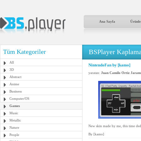
Ana Sayfa
Ürünle
BSPlayer Kaplama
Tüm Kategoriler
All
NintendoFan by [kamo]
3D
yaratan:
Juan Camilo Ortiz Jarami
Abstract
Anime
Business
Computer/OS
Games
Music
Metallic
New skin made by me, this time dedi
Nature
By [kamo]
People