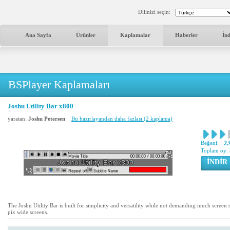
Dilinizi seçin:
Ana Sayfa
Ürünler
Kaplamalar
Haberler
İn
BSPlayer Kaplamaları
Joshu Utility Bar x800
yaratan:
Joshu Petersen
Bu hazırlayandan daha fazlası (2 kaplama)
Beğeni:
2.
Toplam oy:
İNDİR
The Joshu Utility Bar is built for simplicity and versatility while not demanding much screen
pix wide screens.