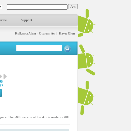
dirme
Support
Kullanıcı Alanı - Oturum Aç
|
Kayıt Olun
96
57
 space. The x800 version of the skin is made for 800