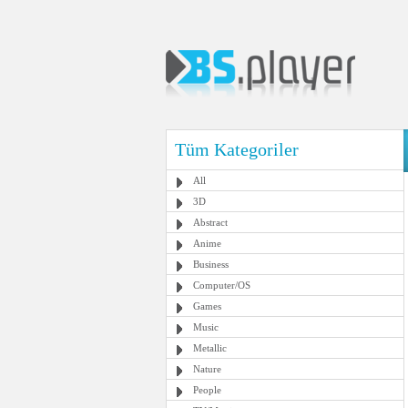
Tüm Kategoriler
All
3D
Abstract
Anime
Business
Computer/OS
Games
Music
Metallic
Nature
People