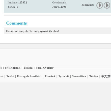
İndirme:
115952
Gönderilmiş:
Beğeniniz:
Yorum: 0
Jan 6, 2008
Comments
Henüz yorum yok. Yorum yaparak ilk olun!
te
|
Site Haritası
|
İletişim
|
Yasal Uyarılar
ar
|
Polski
|
Português brasileiro
|
Română
|
Pyccĸий
|
Slovenščina
|
Türkçe
|
中文(简