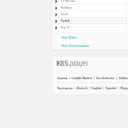
TV/Movies
Holidays
Sci-Fi
Stylish
Top 10
Skin Maker
Skin Documentation
Tanıtım
|
Gizlilik İlkeleri
|
Son Haberler
|
Affilia
Български
|
Deutsch
|
English
|
Español
|
Magy