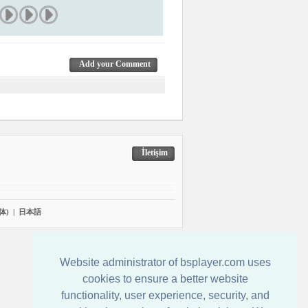
Add your Comment
İletişim
体)
|
日本語
Website administrator of bsplayer.com uses
cookies to ensure a better website
functionality, user experience, security, and