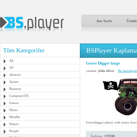
Ana Sayfa
Ürünle
BSPlayer Kaplama
Tüm Kategoriler
All
Grave Digger large
3D
yaratan:
john oliver
Bu hazırlaya
Abstract
Anime
Business
Computer/OS
Games
Music
Metallic
Gravedigger player with many funct
Nature
People
İndirme:
229598