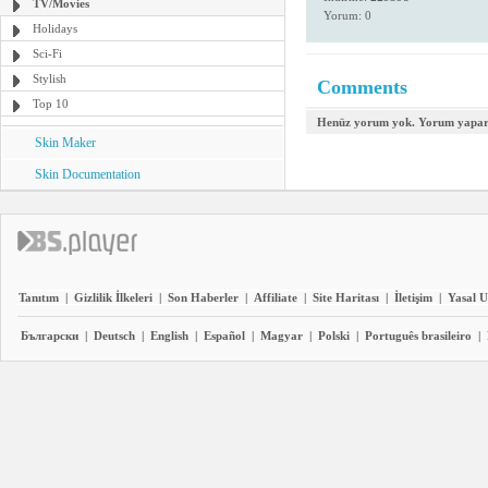
TV/Movies
Yorum: 0
Holidays
Sci-Fi
Stylish
Comments
Top 10
Henüz yorum yok. Yorum yapara
Skin Maker
Skin Documentation
Tanıtım
|
Gizlilik İlkeleri
|
Son Haberler
|
Affiliate
|
Site Haritası
|
İletişim
|
Yasal U
Български
|
Deutsch
|
English
|
Español
|
Magyar
|
Polski
|
Português brasileiro
|