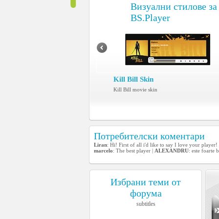
Визуални стилове за
BS.Player
Kill Bill Skin
Kill Bill movie skin
Потребителски коментари
Liran
: Hi! First of all i'd like to say I love your play
marcelo
: The best player |
ALEXANDRU
: este foarte 
Избрани теми от
форума
subtitles