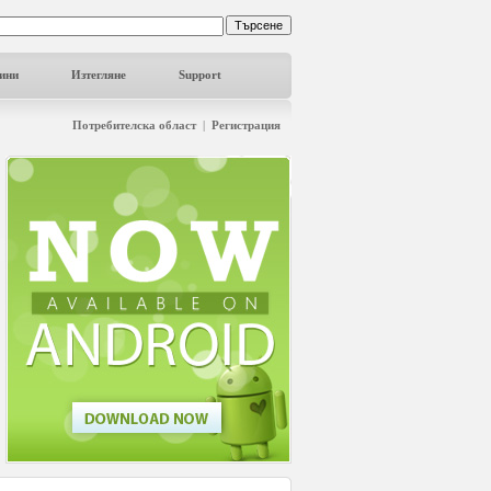
ини
Изтегляне
Support
Потребителска област
|
Регистрация