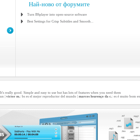
Най-ново от форумите
Turn BSplayer into open-source software
Best Settings for Crisp Subtitles and Smooth...
er! It's really good. Simple and easy to use but has lots of features when you need them
bun |
victor m.
: bs es el mejor reproductor del mundo |
marcos lourenço da c.
: es é muito bom es