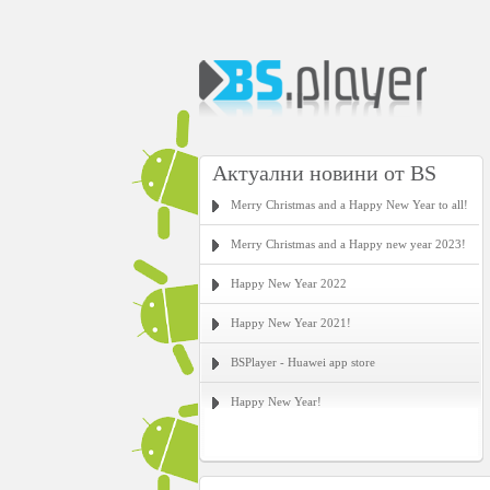
Актуални новини от BS
Merry Christmas and a Happy New Year to all!
Merry Christmas and a Happy new year 2023!
Happy New Year 2022
Happy New Year 2021!
BSPlayer - Huawei app store
Happy New Year!