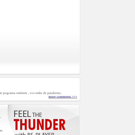
te pograma eselente , vcs estão de parabems .
more comments >>>