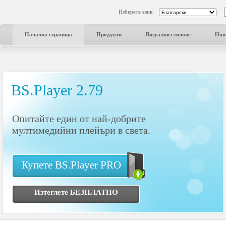
Изберете език:
Начална страница
Продукти
Визуални стилове
Нов
BS.Player 2.79
Опитайте един от най-добрите
мултимедийни плейъри в света.
Купете BS.Player PRO
Изтеглете БЕЗПЛАТНО