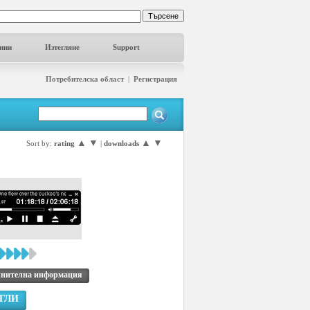
ини
Изтегляне
Support
Потребителска област
|
Регистрация
▲
▼
▲
▼
Sort by:
rating
|
downloads
нителна информация
ГЛИ