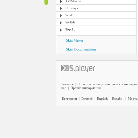
TV/Movies
Holidays
Sci-Fi
Stylish
Top 10
Skin Maker
Skin Documentation
Реклама
|
Политика за защита на личната информа
нас
|
Правна информация
Български
|
Deutsch
|
English
|
Español
|
Magya