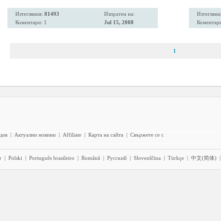
Изтегляния:
81493
Изпратен на:
Изтегляни
Коментари: 1
Jul 15, 2008
Коментари
1
ция
|
Актуални новини
|
Affiliate
|
Карта на сайта
|
Свържете се с
r
|
Polski
|
Português brasileiro
|
Română
|
Pyccĸий
|
Slovenščina
|
Türkçe
|
中文(简体)