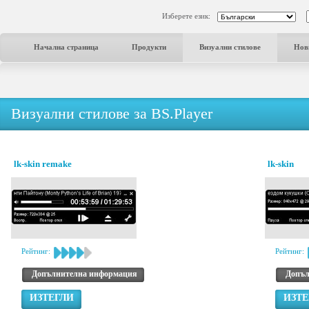
Изберете език:
Начална страница
Продукти
Визуални стилове
Нов
Визуални стилове за BS.Player
lk-skin remake
lk-skin
Рейтинг:
Рейтинг:
Допълнителна информация
Допъл
ИЗТЕГЛИ
ИЗТЕ