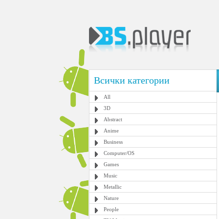
Всички категории
All
3D
Abstract
Anime
Business
Computer/OS
Games
Music
Metallic
Nature
People