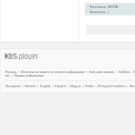
Изтегляния:
115736
Коментари: 1
Реклама
|
Политика за защита на личната информация
|
Актуални новини
|
Affiliate
|
нас
|
Правна информация
Български
|
Deutsch
|
English
|
Español
|
Magyar
|
Polski
|
Português brasileiro
|
Ro