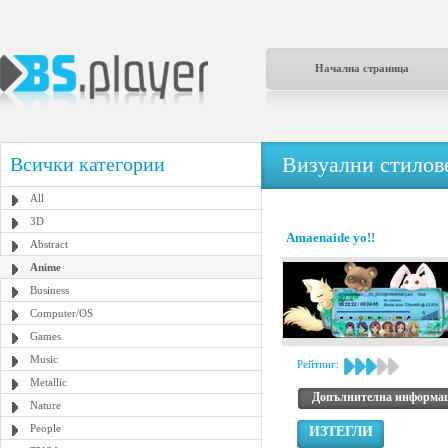
Начална страница
Визуални стилове
Всички категории
All
3D
Amaenaide yo!!
Abstract
Anime
Business
Computer/OS
Games
Music
Рейтинг:
Metallic
Допълнителна информа
Nature
People
ИЗТЕГЛИ