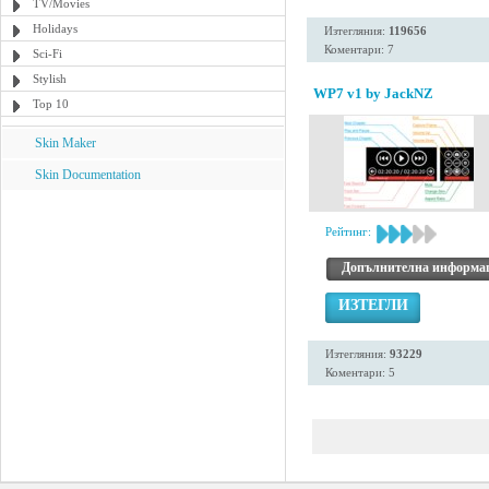
TV/Movies
Holidays
Изтегляния:
119656
Коментари: 7
Sci-Fi
Stylish
WP7 v1 by JackNZ
Top 10
Skin Maker
Skin Documentation
Рейтинг:
Допълнителна информа
ИЗТЕГЛИ
Изтегляния:
93229
Коментари: 5