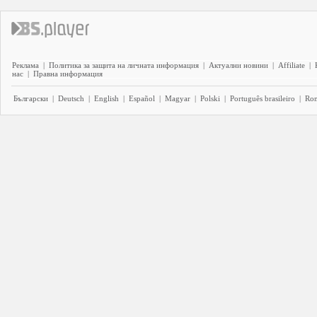
Реклама
|
Политика за защита на личната информация
|
Актуални новини
|
Affiliate
|
нас
|
Правна информация
Български
|
Deutsch
|
English
|
Español
|
Magyar
|
Polski
|
Português brasileiro
|
Ro