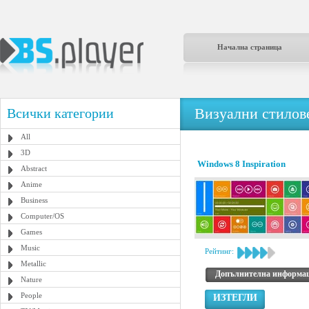
Начална страница
Визуални стилове
Всички категории
All
3D
Windows 8 Inspiration
Abstract
Anime
Business
Computer/OS
Games
Music
Рейтинг:
Metallic
Допълнителна информа
Nature
People
ИЗТЕГЛИ