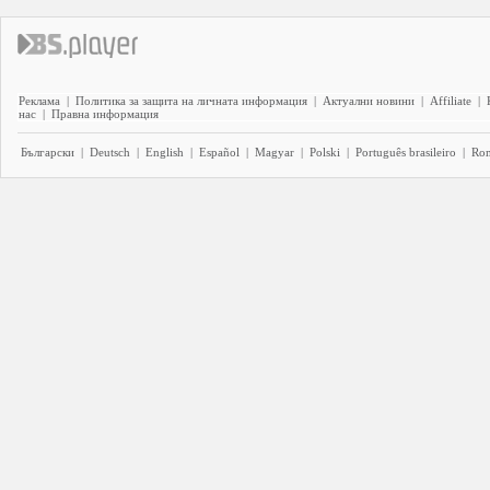
Реклама
|
Политика за защита на личната информация
|
Актуални новини
|
Affiliate
|
нас
|
Правна информация
Български
|
Deutsch
|
English
|
Español
|
Magyar
|
Polski
|
Português brasileiro
|
Ro