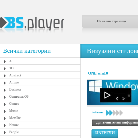
Начална страница
Визуални стилове
Всички категории
All
3D
ONE win10
Abstract
Anime
Business
Computer/OS
Games
Music
Рейтинг:
Metallic
Допълнителна информа
Nature
People
ИЗТЕГЛИ