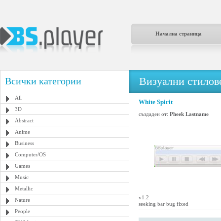
Начална страница
Визуални стилове
Всички категории
All
White Spirit
3D
създаден от:
Pheek Lastname
Abstract
Anime
Business
Computer/OS
Games
Music
Metallic
v1.2
Nature
seeking bar bug fixed
People