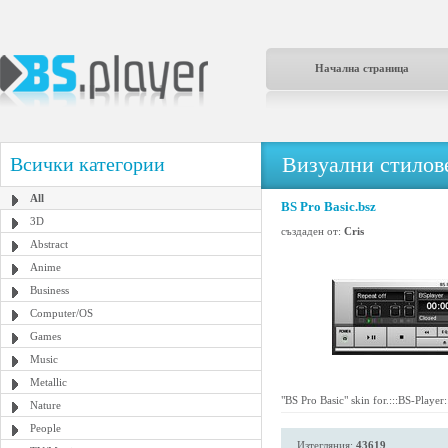
Начална страница
Визуални стилове
Всички категории
All
BS Pro Basic.bsz
3D
създаден от:
Cris
Abstract
Anime
Business
Computer/OS
Games
Music
Metallic
"BS Pro Basic" skin for.:::BS-Player
Nature
People
Изтегляния:
43619