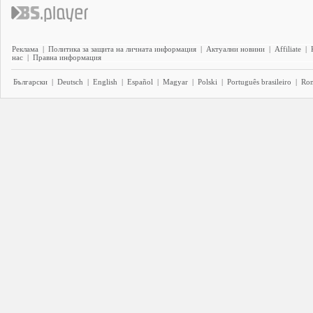
Реклама
|
Политика за защита на личната информация
|
Актуални новини
|
Affiliate
|
нас
|
Правна информация
Български
|
Deutsch
|
English
|
Español
|
Magyar
|
Polski
|
Português brasileiro
|
Ro