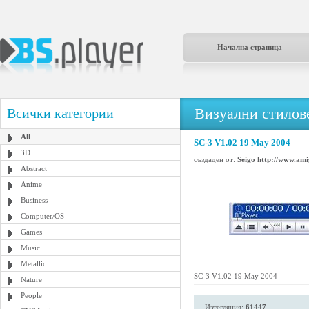
Начална страница
Визуални стилове
Всички категории
All
SC-3 V1.02 19 May 2004
3D
създаден от:
Seigo http://www.ami
Abstract
Anime
Business
Computer/OS
Games
Music
Metallic
SC-3 V1.02 19 May 2004
Nature
People
Изтегляния:
61447