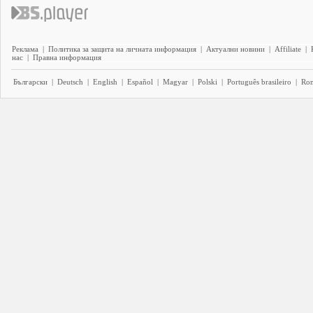
Реклама
|
Политика за защита на личната информация
|
Актуални новини
|
Affiliate
|
нас
|
Правна информация
Български
|
Deutsch
|
English
|
Español
|
Magyar
|
Polski
|
Português brasileiro
|
Ro