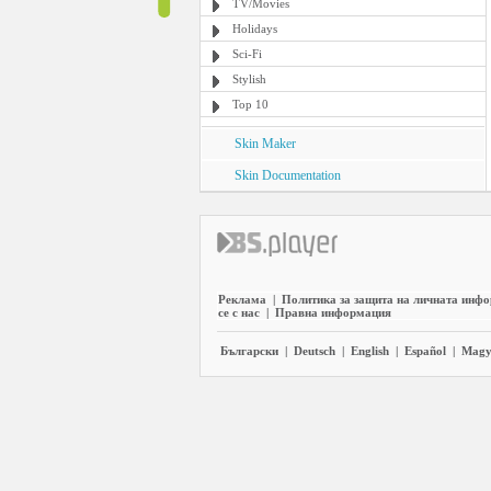
TV/Movies
Holidays
Sci-Fi
Stylish
Top 10
Skin Maker
Skin Documentation
Реклама
|
Политика за защита на личната инф
се с нас
|
Правна информация
Български
|
Deutsch
|
English
|
Español
|
Magy