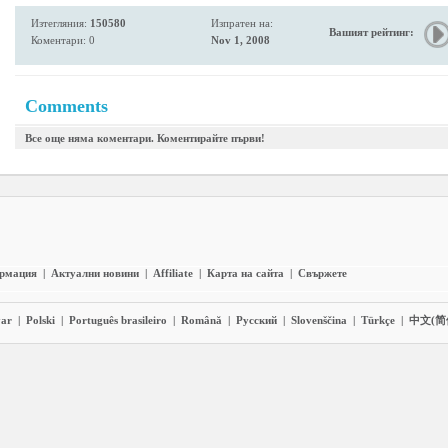
Изтегляния:
150580
Изпратен на:
Вашият рейтинг:
Коментари: 0
Nov 1, 2008
Comments
Все още няма коментари. Коментирайте първи!
ормация
|
Актуални новини
|
Affiliate
|
Карта на сайта
|
Свържете
ar
|
Polski
|
Português brasileiro
|
Română
|
Pyccĸий
|
Slovenščina
|
Türkçe
|
中文(简