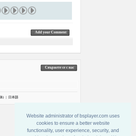
Add your Comment
Свържете се с нас
体)
|
日本語
Website administrator of bsplayer.com uses
cookies to ensure a better website
functionality, user experience, security, and