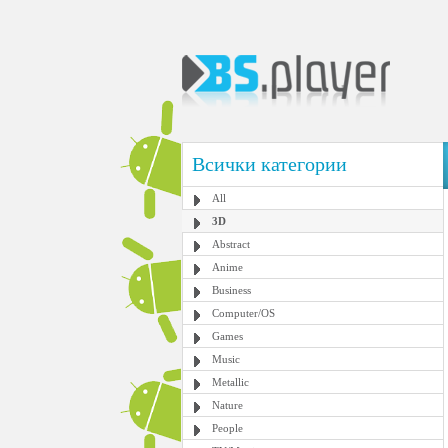
Всички категории
All
3D
Abstract
Anime
Business
Computer/OS
Games
Music
Metallic
Nature
People