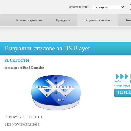
Изберете език:
Начална страница
Продукти
Визуални стилове
Нов
Визуални стилове за BS.Player
BLUETOOTH
създаден от:
René González
Рейтинг:
Общо гласо
ИЗТЕ
BS PLAYER BLUETOOTH.
1 DE NOVIEMBRE 2008.