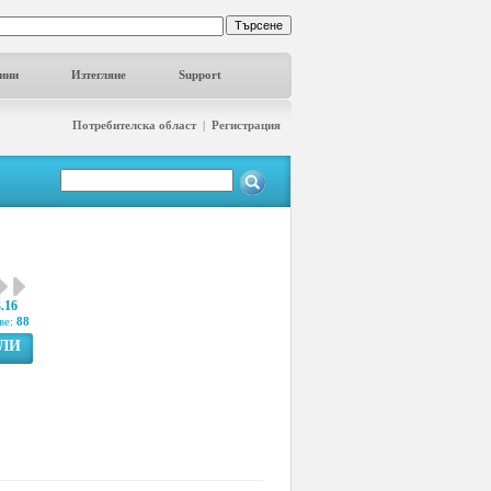
ини
Изтегляне
Support
Потребителска област
|
Регистрация
3.16
ве:
88
ГЛИ