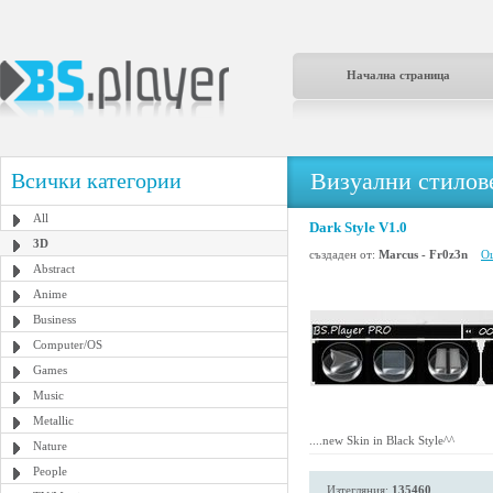
Начална страница
Визуални стилове
Всички категории
All
Dark Style V1.0
3D
създаден от:
Marcus - Fr0z3n
Ощ
Abstract
Anime
Business
Computer/OS
Games
Music
Metallic
....new Skin in Black Style^^
Nature
People
Изтегляния:
135460