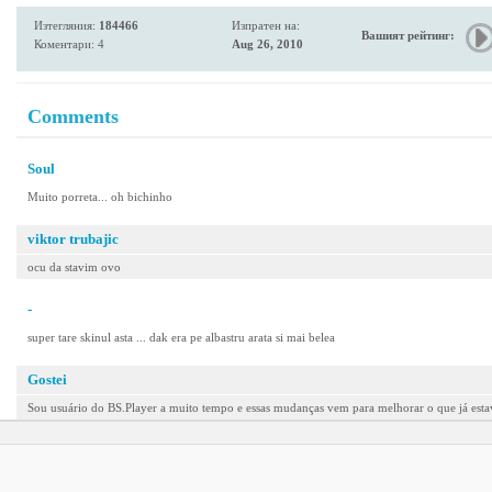
Изтегляния:
184466
Изпратен на:
Вашият рейтинг:
Коментари: 4
Aug 26, 2010
Comments
Soul
Muito porreta... oh bichinho
viktor trubajic
ocu da stavim ovo
-
super tare skinul asta ... dak era pe albastru arata si mai belea
Gostei
Sou usuário do BS.Player a muito tempo e essas mudanças vem para melhorar o que já est