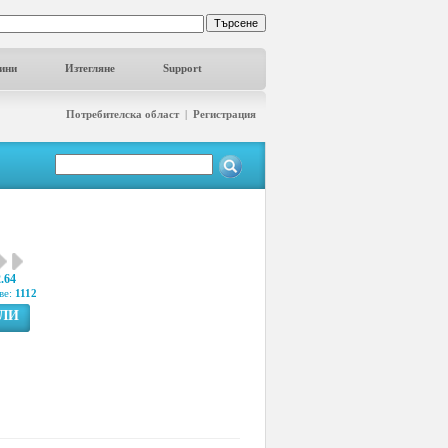
ини
Изтегляне
Support
Потребителска област
|
Регистрация
2.64
ве:
1112
ГЛИ