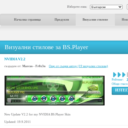
Изберете език:
Начална страница
Продукти
Визуални стилове
Нов
Визуални стилове за BS.Player
NVIDIA V2.2
създаден от:
Marcus - Fr0z3n
Още от същия автор (19 визуални стилове)
Рейтинг:
Общо гласо
ИЗТЕ
New Update V2.2 for my NVIDIA BS.Player Skin
Updated: 19.9.2011