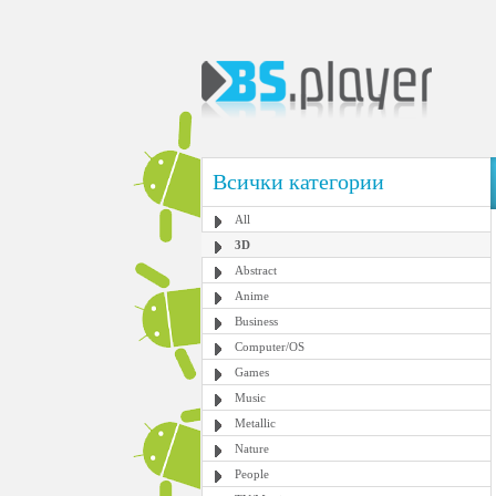
Всички категории
All
3D
Abstract
Anime
Business
Computer/OS
Games
Music
Metallic
Nature
People