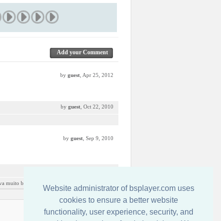
Add your Comment
by
guest
, Apr 25, 2012
by
guest
, Oct 22, 2010
by
guest
, Sep 9, 2010
by
guest
, Sep 1, 2010
ava muito bom. Parabéns Sanca
Website administrator of bsplayer.com uses
cookies to ensure a better website
functionality, user experience, security, and
Свържете се с нас