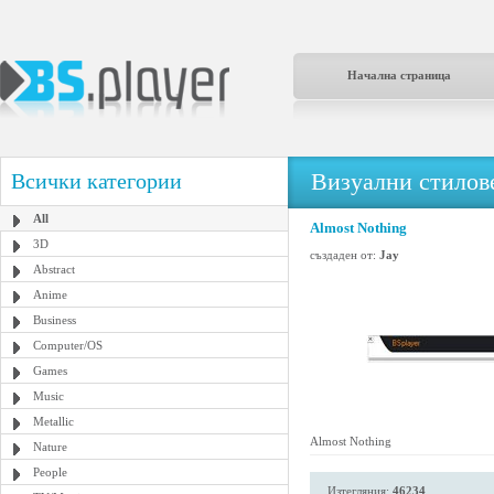
Начална страница
Визуални стилове
Всички категории
All
Almost Nothing
3D
създаден от:
Jay
Abstract
Anime
Business
Computer/OS
Games
Music
Metallic
Almost Nothing
Nature
People
Изтегляния:
46234