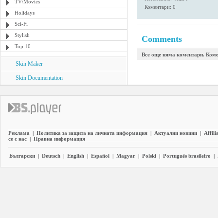
TV/Movies
Коментари: 0
Holidays
Sci-Fi
Stylish
Comments
Top 10
Все още няма коментари. Коме
Skin Maker
Skin Documentation
Реклама
|
Политика за защита на личната информация
|
Актуални новини
|
Affili
се с нас
|
Правна информация
Български
|
Deutsch
|
English
|
Español
|
Magyar
|
Polski
|
Português brasileiro
|