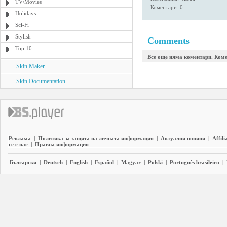
TV/Movies
Коментари: 0
Holidays
Sci-Fi
Stylish
Comments
Top 10
Все още няма коментари. Коме
Skin Maker
Skin Documentation
Реклама
|
Политика за защита на личната информация
|
Актуални новини
|
Affili
се с нас
|
Правна информация
Български
|
Deutsch
|
English
|
Español
|
Magyar
|
Polski
|
Português brasileiro
|