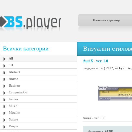
Начална страница
Визуални стилове
Всички категории
All
AuriX - ver. 1.0
3D
създаден от:
(c) 2002, nickyz :: i
Abstract
Anime
Business
Computer/OS
Games
Music
Metallic
AuriX - ver. 1.0
Nature
People
Изтегляния:
41381