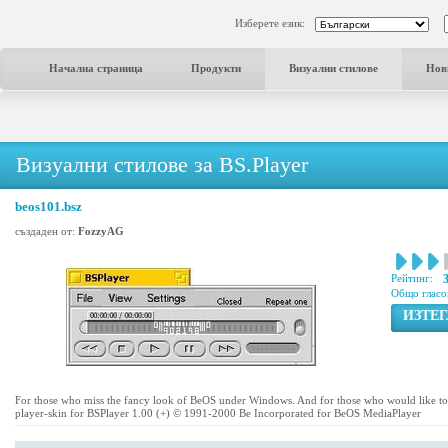
Изберете език:
Начална страница
Продукти
Визуални стилове
Нов
Визуални стилове за BS.Player
beos101.bsz
създаден от:
FozzyAG
Рейтинг:
Общо гласо
ИЗТЕ
For those who miss the fancy look of BeOS under Windows. And for those who would like 
player-skin for BSPlayer 1.00 (+) © 1991-2000 Be Incorporated for BeOS MediaPlayer