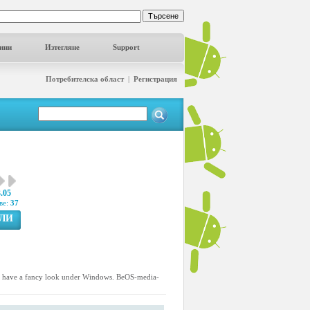
ини
Изтегляне
Support
Потребителска област
|
Регистрация
3.05
ве:
37
ГЛИ
to have a fancy look under Windows. BeOS-media-