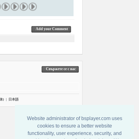
Add your Comment
Свържете се с нас
体)
|
日本語
Website administrator of bsplayer.com uses
cookies to ensure a better website
functionality, user experience, security, and