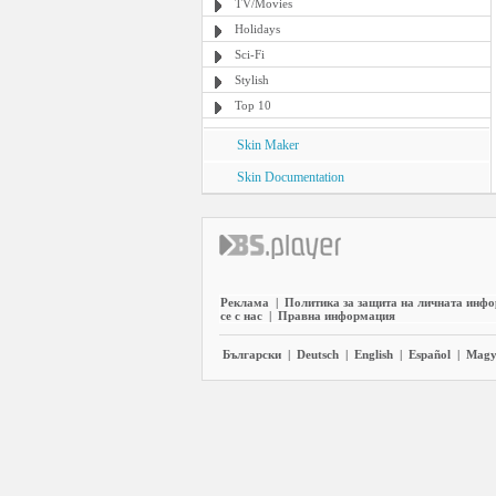
TV/Movies
Holidays
Sci-Fi
Stylish
Top 10
Skin Maker
Skin Documentation
Реклама
|
Политика за защита на личната инф
се с нас
|
Правна информация
Български
|
Deutsch
|
English
|
Español
|
Magy