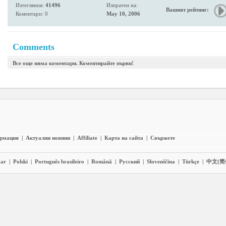
Изтегляния:
41496
Изпратен на:
Вашият рейтинг:
Коментари: 0
May 10, 2006
Comments
Все още няма коментари. Коментирайте първи!
ормация
|
Актуални новини
|
Affiliate
|
Карта на сайта
|
Свържете
ar
|
Polski
|
Português brasileiro
|
Română
|
Pyccĸий
|
Slovenščina
|
Türkçe
|
中文(简