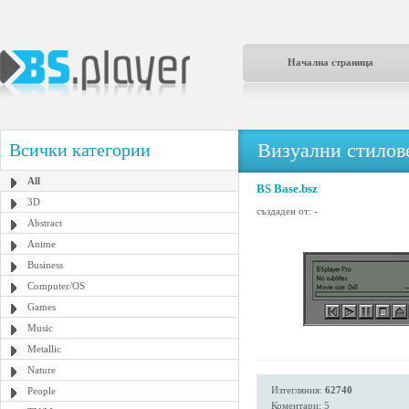
Начална страница
Визуални стилове
Всички категории
All
BS Base.bsz
3D
създаден от:
-
Abstract
Anime
Business
Computer/OS
Games
Music
Metallic
Nature
Изтегляния:
62740
People
Коментари: 5