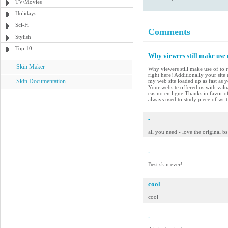
TV/Movies
Holidays
Sci-Fi
Comments
Stylish
Top 10
Why viewers still make use 
Skin Maker
Why viewers still make use of to r
right here! Additionally your site
Skin Documentation
my web site loaded up as fast as 
Your website offered us with val
casino en ligne Thanks in favor of
always used to study piece of wri
-
all you need - love the original bs
-
Best skin ever!
cool
cool
-