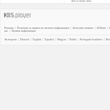
this is classic skin...
Реклама
|
Политика за защита на личната информация
|
Актуални новини
|
Affiliate
|
нас
|
Правна информация
Български
|
Deutsch
|
English
|
Español
|
Magyar
|
Polski
|
Português brasileiro
|
Ro