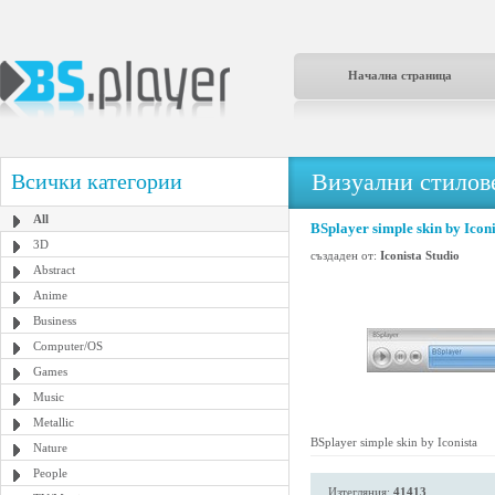
Начална страница
Визуални стилове
Всички категории
All
BSplayer simple skin by Iconi
3D
създаден от:
Iconista Studio
Abstract
Anime
Business
Computer/OS
Games
Music
Metallic
BSplayer simple skin by Iconista
Nature
People
Изтегляния:
41413