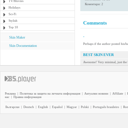
TV/Movies
Коментари: 2
Holidays
Sci-Fi
Stylish
Comments
Top 10
-
Skin Maker
Perhaps if the author posted his/h
Skin Documentation
BEST SKIN EVER
Awesome! Very minimal, just the b
Реклама
|
Политика за защита на личната информация
|
Актуални новини
|
Affiliate
|
нас
|
Правна информация
Български
|
Deutsch
|
English
|
Español
|
Magyar
|
Polski
|
Português brasileiro
|
Ro