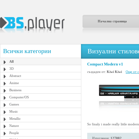
Начална страница
Визуални стилове
Всички категории
All
Compact Modern v1
3D
създаден от:
Kiwi Kiwi
Още от с
Abstract
Anime
Business
Computer/OS
Games
Music
Metallic
So finaly i made really little moder
Nature
People
Изтегляния:
127002