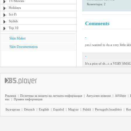
TV/Movies
Коментари: 2
Holidays
Sci-Fi
Stylish
Comments
Top 10
-
Skin Maker
yes i wanted to do a very little ski
Skin Documentation
-
It's a pice of sh...t. a VERY SMALL
Реклама
|
Политика за защита на личната информация
|
Актуални новини
|
Affiliate
|
нас
|
Правна информация
Български
|
Deutsch
|
English
|
Español
|
Magyar
|
Polski
|
Português brasileiro
|
Ro