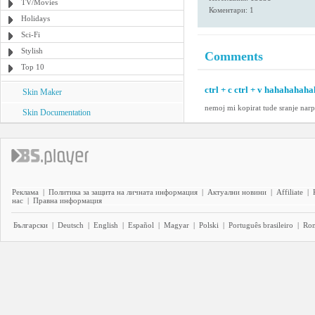
TV/Movies
Коментари: 1
Holidays
Sci-Fi
Stylish
Comments
Top 10
ctrl + c ctrl + v hahahahahah
Skin Maker
nemoj mi kopirat tude sranje narpr
Skin Documentation
Реклама
|
Политика за защита на личната информация
|
Актуални новини
|
Affiliate
|
нас
|
Правна информация
Български
|
Deutsch
|
English
|
Español
|
Magyar
|
Polski
|
Português brasileiro
|
Ro