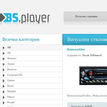
Начална страница
Визуални стилове
Всички категории
All
Kenwood.bsz
3D
създаден от:
Zoran Trifunović
Abstract
Anime
Business
Computer/OS
Games
Music
Metallic
Kenwood mp3/video,..Nemoj mi rezat
Nature
People
Изтегляния:
65838