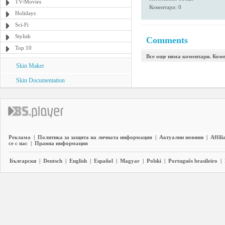
TV/Movies
Коментари: 0
Holidays
Sci-Fi
Stylish
Comments
Top 10
Все още няма коментари. Коме
Skin Maker
Skin Documentation
Реклама
|
Политика за защита на личната информация
|
Актуални новини
|
Affili
се с нас
|
Правна информация
Български
|
Deutsch
|
English
|
Español
|
Magyar
|
Polski
|
Português brasileiro
|