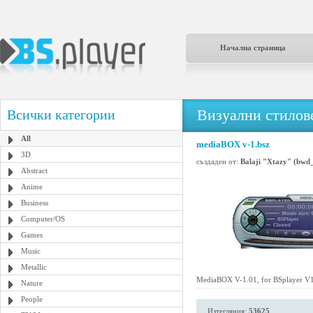
Начална страница
Визуални стилове
Всички категории
All
mediaBOX v-1.bsz
3D
създаден от:
Balaji "Xtazy" (bwd
Abstract
Anime
Business
Computer/OS
Games
Music
Metallic
MediaBOX V-1.01, for BSplayer V1
Nature
People
Изтегляния:
53625