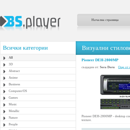
Начална страница
Визуални стилове
Всички категории
All
Pioneer DEH-2800MP
3D
създаден от:
Sora Doru
Още от 
Abstract
Anime
Business
Computer/OS
Games
Music
Metallic
Pioneer DEH-2800MP - desktop contr
Nature
texture.
People