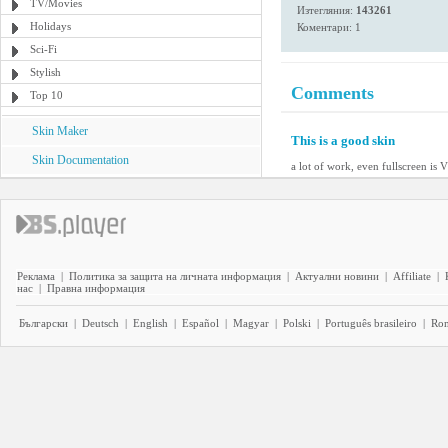
TV/Movies
Изтегляния:
143261
Holidays
Коментари: 1
Sci-Fi
Stylish
Comments
Top 10
Skin Maker
This is a good skin
Skin Documentation
a lot of work, even fullscreen i
Реклама
|
Политика за защита на личната информация
|
Актуални новини
|
Affiliate
|
нас
|
Правна информация
Български
|
Deutsch
|
English
|
Español
|
Magyar
|
Polski
|
Português brasileiro
|
Ro