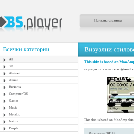
Начална страница
Визуални стилове
Всички категории
All
This skin is based on MooAmp
3D
създаден от:
xerno xerno@email.c
Abstract
Anime
Business
Computer/OS
Games
Music
Metallic
This skin is based on MooAmp skin
Nature
People
Изтегляния:
98109