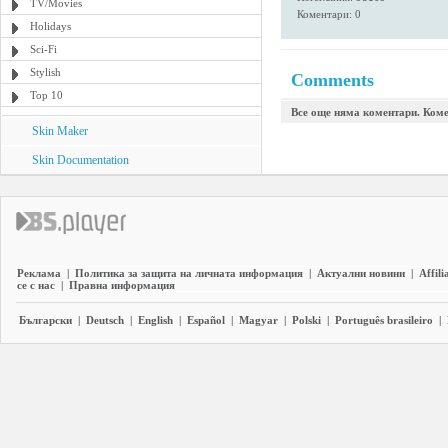
TV/Movies
Коментари: 0
Holidays
Sci-Fi
Stylish
Comments
Top 10
Все още няма коментари. Коме
Skin Maker
Skin Documentation
Реклама
|
Политика за защита на личната информация
|
Актуални новини
|
Affili
се с нас
|
Правна информация
Български
|
Deutsch
|
English
|
Español
|
Magyar
|
Polski
|
Português brasileiro
|