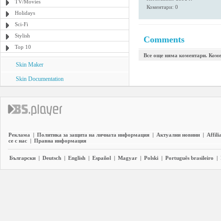
TV/Movies
Коментари: 0
Holidays
Sci-Fi
Stylish
Comments
Top 10
Все още няма коментари. Коме
Skin Maker
Skin Documentation
Реклама
|
Политика за защита на личната информация
|
Актуални новини
|
Affili
се с нас
|
Правна информация
Български
|
Deutsch
|
English
|
Español
|
Magyar
|
Polski
|
Português brasileiro
|