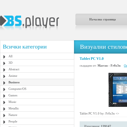
Начална страница
Визуални стилове
Всички категории
All
Tablet PC V1.0
3D
създаден от:
Marcus - Fr0z3n
Ощ
Abstract
Anime
Business
Computer/OS
Games
Music
Metallic
Tablet PC V1.0 by: Fr0z3n <
>
Nature
People
Изтегляния:
139147