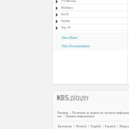
TV/Movies
Holidays
Sci-Fi
Stylish
Top 10
Skin Maker
Skin Documentation
Реклама
|
Политика за защита на личната информа
нас
|
Правна информация
Български
|
Deutsch
|
English
|
Español
|
Magya