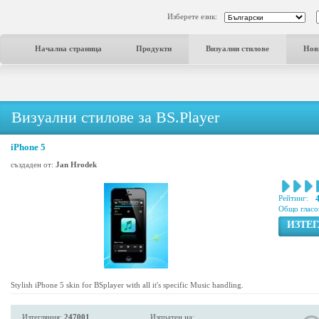
Изберете език:
Начална страница
Продукти
Визуални стилове
Нов
Визуални стилове за BS.Player
iPhone 5
създаден от:
Jan Hrodek
Рейтинг:
Общо гласо
ИЗТЕ
Stylish iPhone 5 skin for BSplayer with all it's specific Music handling.
Изтегляния:
247001
Изпратен на: