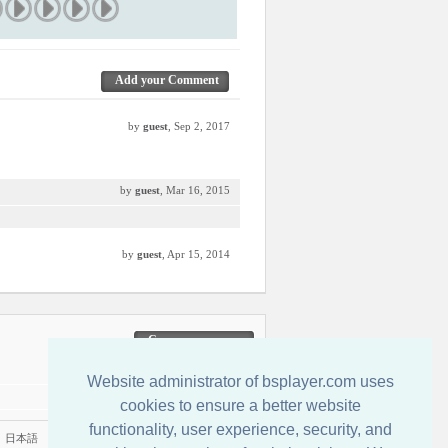
Add your Comment
by
guest
, Sep 2, 2017
by
guest
, Mar 16, 2015
by
guest
, Apr 15, 2014
Свържете се с нас
Website administrator of bsplayer.com uses
cookies to ensure a better website
functionality, user experience, security, and
|
日本語