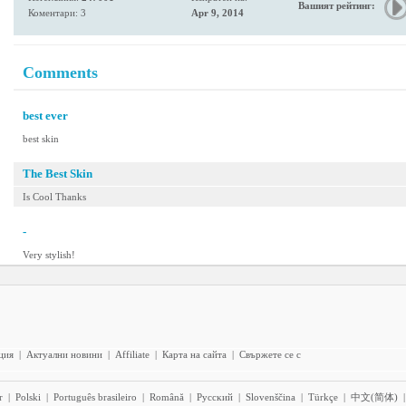
Вашият рейтинг:
Коментари: 3
Apr 9, 2014
Comments
best ever
best skin
The Best Skin
Is Cool Thanks
-
Very stylish!
ция
|
Актуални новини
|
Affiliate
|
Карта на сайта
|
Свържете се с
r
|
Polski
|
Português brasileiro
|
Română
|
Pyccĸий
|
Slovenščina
|
Türkçe
|
中文(简体)