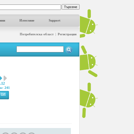
ини
Изтегляне
Support
Потребителска област
|
Регистрация
4.12
ве:
241
ГЛИ