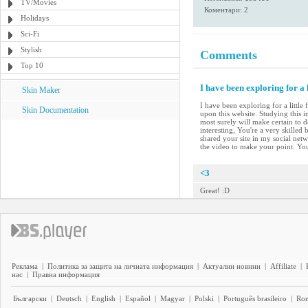
TV/Movies
Коментари: 2
Holidays
Sci-Fi
Stylish
Comments
Top 10
I have been exploring for a 
Skin Maker
I have been exploring for a little
Skin Documentation
upon this website. Studying this i
most surely will make certain to d
interesting, You're a very skilled
shared your site in my social netwo
the video to make your point. Yo
<3
Great! :D
Реклама
|
Политика за защита на личната информация
|
Актуални новини
|
Affiliate
|
нас
|
Правна информация
Български
|
Deutsch
|
English
|
Español
|
Magyar
|
Polski
|
Português brasileiro
|
Ro