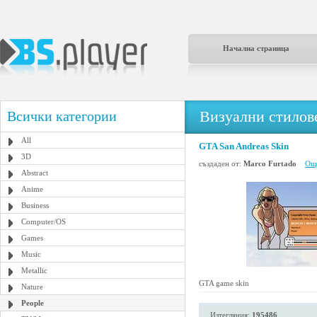
Начална страница
Визуални стилове
Всички категории
All
GTA San Andreas Skin
3D
създаден от:
Marco Furtado
Още
Abstract
Anime
Business
Computer/OS
Games
Music
Metallic
GTA game skin
Nature
People
Изтегляния:
195486