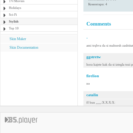
TV/Movies
Коментари: 4
Holidays
Sci-Fi
Stylish
Comments
Top 10
-
Skin Maker
ami trqbva da si mahnesh zashtitat
Skin Documentation
ggstretw
hora kajete kak da si iztegla tozi 
firelion
no
catalin
ff bun ,,,,,,:X:X:X:X: