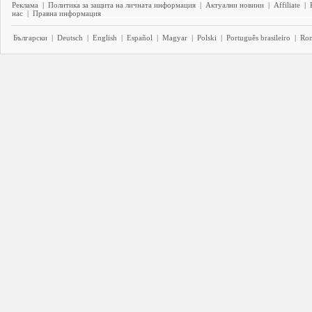
Реклама
|
Политика за защита на личната информация
|
Актуални новини
|
Affiliate
|
нас
|
Правна информация
Български
|
Deutsch
|
English
|
Español
|
Magyar
|
Polski
|
Português brasileiro
|
Ro