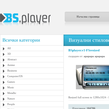
Начална страница
Визуални стилове
Всички категории
All
BSplayer.v1-FSresized
3D
създаден от:
apapapa apapapa
Abstract
Anime
Business
Computer/OS
Games
Music
Metallic
Resized full screen to 1280x1024 -
Nature
People
Изтегляния:
104706