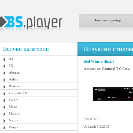
Начална страница
Визуални стилове
Всички категории
All
Red Wine 2 [final]
3D
създаден от:
Cannibal T-C Crew
Abstract
Anime
Business
Computer/OS
Games
Music
Metallic
Red Wine 2
Nature
Updated: 3.6.2009
People