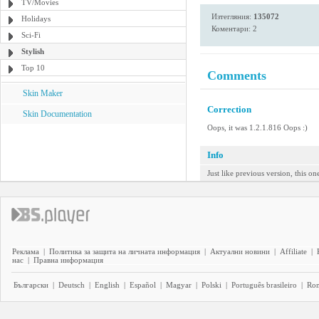
TV/Movies
Изтегляния:
135072
Holidays
Коментари: 2
Sci-Fi
Stylish
Top 10
Comments
Skin Maker
Correction
Skin Documentation
Oops, it was 1.2.1.816 Oops :)
Info
Just like previous version, this o
Реклама
|
Политика за защита на личната информация
|
Актуални новини
|
Affiliate
|
нас
|
Правна информация
Български
|
Deutsch
|
English
|
Español
|
Magyar
|
Polski
|
Português brasileiro
|
Ro