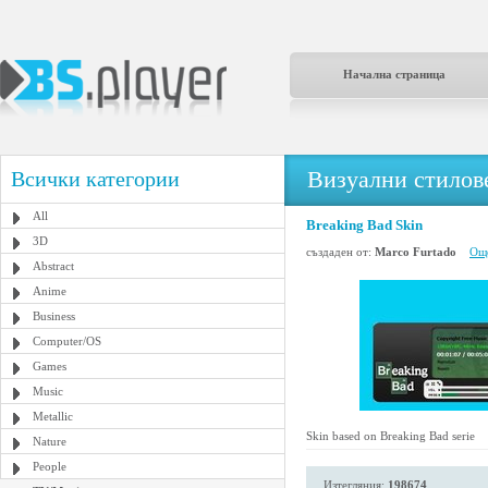
Начална страница
Визуални стилове
Всички категории
All
Breaking Bad Skin
3D
създаден от:
Marco Furtado
Още
Abstract
Anime
Business
Computer/OS
Games
Music
Metallic
Skin based on Breaking Bad serie
Nature
People
Изтегляния:
198674