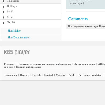
TV/Movies
Коментари: 0
Holidays
Sci-Fi
Stylish
Comments
Top 10
Все още няма коментари. Коме
Skin Maker
Skin Documentation
Реклама
|
Политика за защита на личната информация
|
Актуални новини
|
Affili
се с нас
|
Правна информация
Български
|
Deutsch
|
English
|
Español
|
Magyar
|
Polski
|
Português brasileiro
|