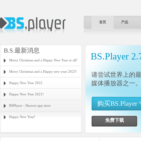
首页
产品
B.S.最新消息
BS.Player 2.
Merry Christmas and a Happy New Year to all!
Merry Christmas and a Happy new year 2023!
请尝试世界上的
媒体播放器之一
Happy New Year 2022
Happy New Year 2021!
购买BS.Playe
BSPlayer - Huawei app store
Happy New Year!
免费下载