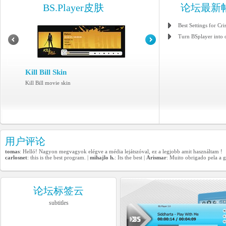
BS.Player皮肤
论坛最新
Best Settings for Cri
Turn BSplayer into 
Kill Bill Skin
Kill Bill movie skin
用户评论
tomas
: Helló! Nagyon megvagyok elégve a média lejátszóval, ez a legjobb amit használtam !
carlosnet
: this is the best program. |
mihajlo h.
: Its the best |
Arismar
: Muito obrigado pela a 
论坛标签云
subtitles