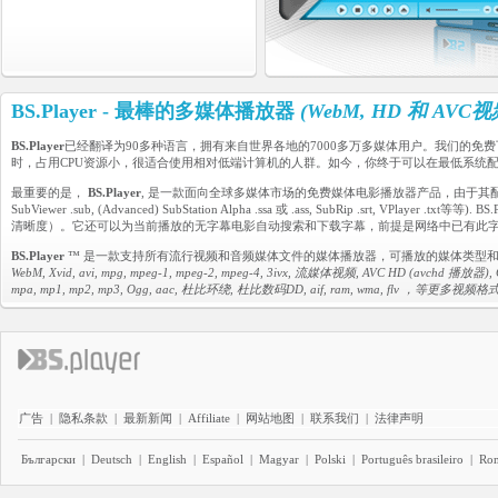
BS.Player - 最棒的多媒体播放器
(WebM, HD 和 AVC
BS.Player
已经翻译为90多种语言，拥有来自世界各地的7000多万多媒体用户。我们的免
时，占用CPU资源小，很适合使用相对低端计算机的人群。如今，你终于可以在最低系统配置
最重要的是，
BS.Player
, 是一款面向全球多媒体市场的免费媒体电影播放器产品，由于其配备了先进的字
SubViewer .sub, (Advanced) SubStation Alpha .ssa 或 .ass, SubRip .
清晰度）。它还可以为当前播放的无字幕电影自动搜索和下载字幕，前提是网络中已有此
BS.Player
™ 是一款支持所有流行视频和音频媒体文件的媒体播放器，可播放的媒体类型
WebM, Xvid, avi, mpg, mpeg-1, mpeg-2, mpeg-4, 3ivx, 流媒体视频, AVC HD (avchd 播放器), QT Qu
mpa, mp1, mp2, mp3, Ogg, aac, 杜比环绕, 杜比数码DD, aif, ram, wma, flv ，等更多视频
广告
|
隐私条款
|
最新新闻
|
Affiliate
|
网站地图
|
联系我们
|
法律声明
Български
|
Deutsch
|
English
|
Español
|
Magyar
|
Polski
|
Português brasileiro
|
Ro