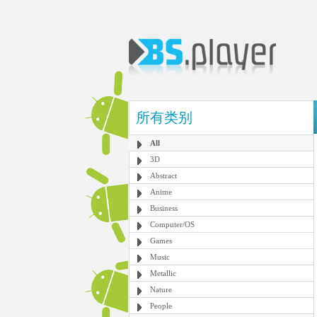
所有类别
All
3D
Abstract
Anime
Business
Computer/OS
Games
Music
Metallic
Nature
People