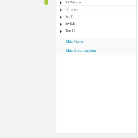
TV/Movies
Holidays
Sci-Fi
Stylish
Top 10
Skin Maker
Skin Documentation