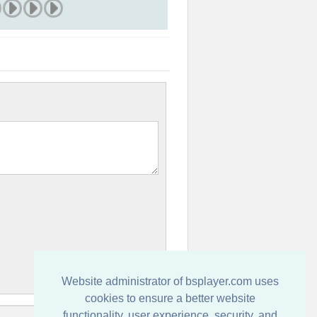
Website administrator of bsplayer.com uses
cookies to ensure a better website
functionality, user experience, security, and