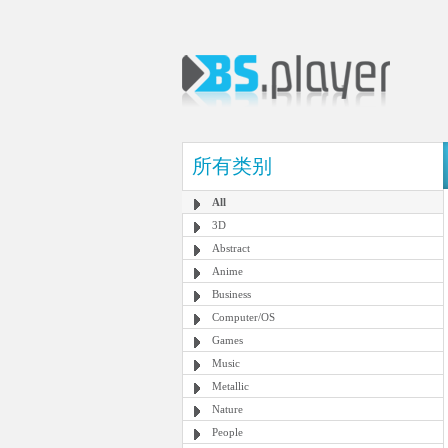
所有类别
All
3D
Abstract
Anime
Business
Computer/OS
Games
Music
Metallic
Nature
People