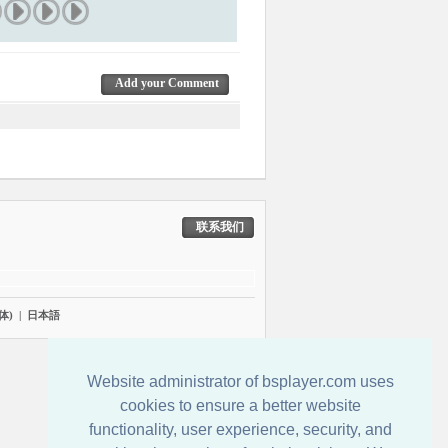
Add your Comment
联系我们
体)
|
日本語
Website administrator of bsplayer.com uses
cookies to ensure a better website
functionality, user experience, security, and