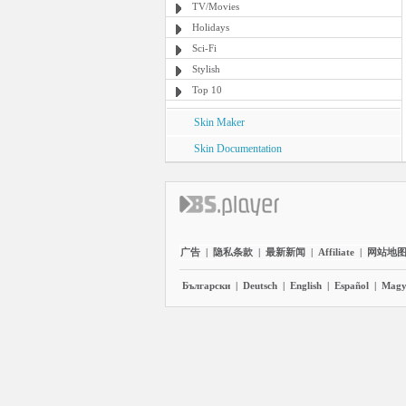
TV/Movies
Holidays
Sci-Fi
Stylish
Top 10
Skin Maker
Skin Documentation
广告
|
隐私条款
|
最新新闻
|
Affiliate
|
网站地
Български
|
Deutsch
|
English
|
Español
|
Magy