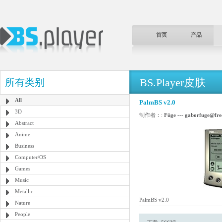
首页
产品
BS.Player皮肤
所有类别
All
PalmBS v2.0
3D
制作者：:
Füge --- gaborfuge@free
Abstract
Anime
Business
Computer/OS
Games
Music
Metallic
PalmBS v2.0
Nature
People