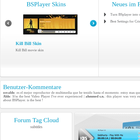
BSPlayer Skins
Neues im 
Turn BSplayer into 
Best Settings for Cri
Kill Bill Skin
Kill Bill movie skin
Benutzer-Kommentare
osvaldo
: es el mejor reproductor de multimedia que he tenido hasta el momento. estoy mas que 
Aldo
: It'ss the best Video Player I've ever experienced |
ahmmed s.n.
: this player was very 
about BSPlayer. is the best !
Forum Tag Cloud
subtitles