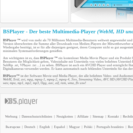
BSPlayer - Der beste Multimedia-Player
(WebM, HD und 
BSPlayer ™
wird von mehr als 70 Millionen Multimedia-Benutzern weltweit angewendet und
Version überschreiten die Summe aller Downloads von Medien-Playern der Mitwettbewerber u
Wiedergabe benötigt, ist er für alle diejenigen geeignet, deren Computer nicht so gut ausges
minimalen Systemanforderungen genießen.
Am wichtigsten ist es, dass
BSPlayer ™
ein kostenloser Media Movie Player und ein Produkt für
Benutzern die Möglichkeit geben, Videoinhalte mit Untertiteln von vielen beliebten Untertit
SubRip .srt, VPlayer .txt ...) zu sehen. BSPlayer ist auch ein AVCHD Player und ermöglicht 
Digitalkameras verwendet werden. Er kann automatisch nach fehlenden Untertiteln für das derz
BSPlayer™
ist der Software Movie und Media Player, der alle beliebten Video- und Audiomedi
WebM, Xvid, avi, mpg, mpeg-1, mpeg-2, mpeg-4, 3ivx, Streaming Video, AVC HD (AVCHD Play
wav, mpa, mp1, mp2, mp3, Ogg, aac, aif, ram, wma, flv usw!
Werbung
|
Datenschutzrichtlinien
|
Neuigkeiten
|
Affiliate
|
Sitemap
|
Kontakt
|
Rechtl
Български
|
Deutsch
|
English
|
Español
|
Magyar
|
Polski
|
Português brasileiro
|
Ro