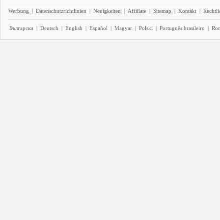
Werbung
|
Datenschutzrichtlinien
|
Neuigkeiten
|
Affiliate
|
Sitemap
|
Kontakt
|
Rechtl
Български
|
Deutsch
|
English
|
Español
|
Magyar
|
Polski
|
Português brasileiro
|
Ro