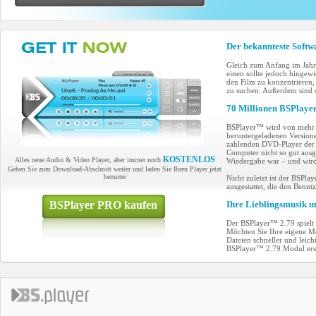
Der bekannteste Softw
Gleich zum Anfang im Jahr 
einen sollte jedoch hingewi
den Film zu konzentrieren,
zu suchen. Außerdem sind
70 Millionen BSPlayers
BSPlayer™ wird von mehr al
heruntergeladenen Versione
zahlenden DVD-Player der Mi
Computer nicht so gut ausge
KOSTENLOS
Alles neue Audio & Video Player, aber immer noch
Wiedergabe war – und wird n
Gehen Sie zum Download-Abschnitt weiter und laden Sie Ihren Player jetzt
herunter
Nicht zuletzt ist der BSPla
ausgestattet, die den Benu
BSPlayer PRO kaufen
Ihre Lieblingsmusik und
Der BSPlayer™ 2.79 spielt 
Möchten Sie Ihre eigene Med
Dateien schneller und leic
BSPlayer™ 2.79 Modul erst