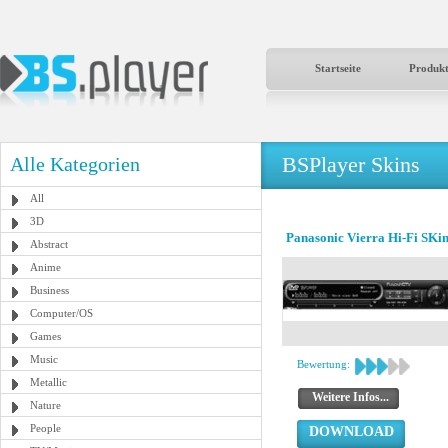
Startseite
Produk
BSPlayer Skins
Alle Kategorien
All
3D
Panasonic Vierra Hi-Fi SKin
Abstract
Anime
Business
Computer/OS
Games
Music
Bewertung:
Metallic
Weitere Infos...
Nature
People
DOWNLOAD