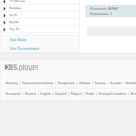
TV/Movies
Holidays
Downloads:
183567
Kommentare: 3
Sci-Fi
Stylish
Top 10
Skin Maker
Skin Documentation
Werbung
|
Datenschutzrichtlinien
|
Neuigkeiten
|
Affiliate
|
Sitemap
|
Kontakt
|
Rechtl
Български
|
Deutsch
|
English
|
Español
|
Magyar
|
Polski
|
Português brasileiro
|
Ro