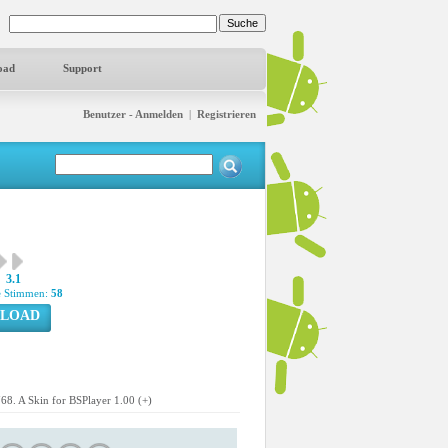
oad
Support
Benutzer - Anmelden
|
Registrieren
3.1
 Stimmen:
58
LOAD
768. A Skin for BSPlayer 1.00 (+)