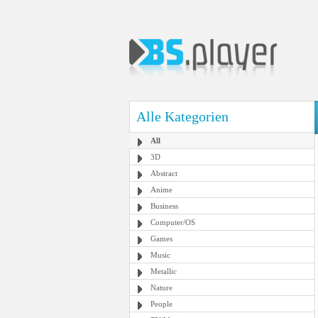
Alle Kategorien
All
3D
Abstract
Anime
Business
Computer/OS
Games
Music
Metallic
Nature
People