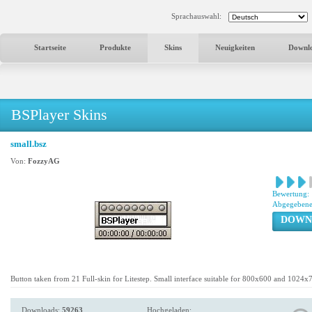
Sprachauswahl:
Startseite
Produkte
Skins
Neuigkeiten
Downl
BSPlayer Skins
small.bsz
Von:
FozzyAG
Bewertung:
Abgegebene
DOWN
Button taken from 21 Full-skin for Litestep. Small interface suitable for 800x600 and 1024x
Downloads:
59263
Hochgeladen: