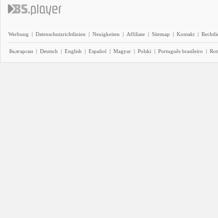
Werbung
|
Datenschutzrichtlinien
|
Neuigkeiten
|
Affiliate
|
Sitemap
|
Kontakt
|
Rechtl
Български
|
Deutsch
|
English
|
Español
|
Magyar
|
Polski
|
Português brasileiro
|
Ro