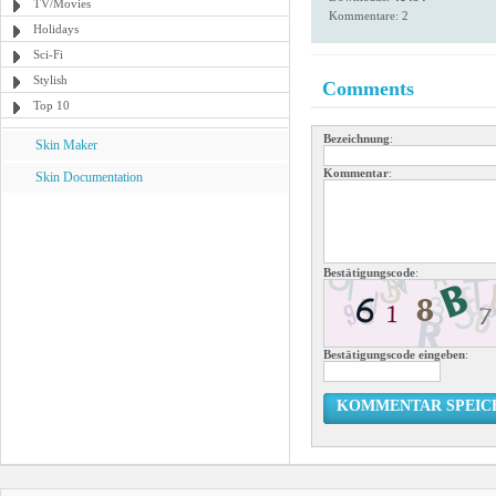
TV/Movies
Kommentare: 2
Holidays
Sci-Fi
Stylish
Comments
Top 10
Bezeichnung
:
Skin Maker
Kommentar
:
Skin Documentation
Bestätigungscode
:
Bestätigungscode eingeben
:
KOMMENTAR SPEIC