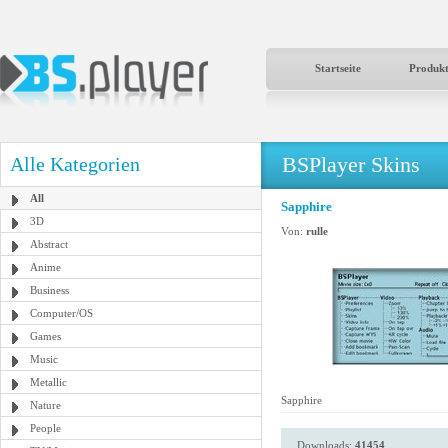
Startseite
Produk
BSPlayer Skins
Alle Kategorien
All
Sapphire
3D
Von:
rulle
Abstract
Anime
Business
Computer/OS
Games
Music
Metallic
Sapphire
Nature
People
Downloads:
41454