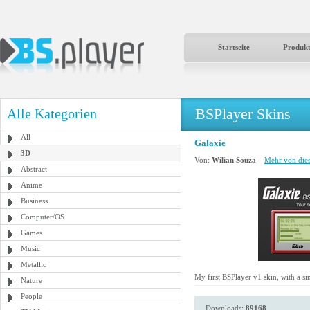
Startseite
Produk
BSPlayer Skins
Alle Kategorien
All
Galaxie
3D
Von:
Wilian Souza
Mehr von dies
Abstract
Anime
Business
Computer/OS
Games
Music
Metallic
My first BSPlayer v1 skin, with a si
Nature
People
Downloads:
89168