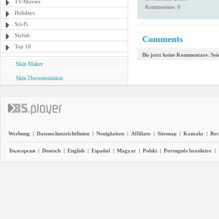
TV/Movies
Kommentare: 0
Holidays
Sci-Fi
Stylish
Comments
Top 10
Bis jetzt keine Kommentare. Seie
Skin Maker
Skin Documentation
Werbung
|
Datenschutzrichtlinien
|
Neuigkeiten
|
Affiliate
|
Sitemap
|
Kontakt
|
Rec
Български
|
Deutsch
|
English
|
Español
|
Magyar
|
Polski
|
Português brasileiro
|