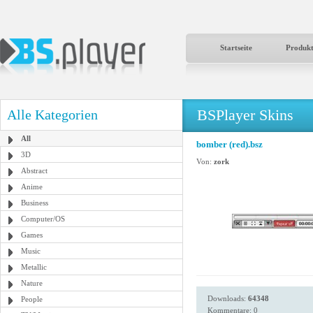
Startseite
Produk
BSPlayer Skins
Alle Kategorien
All
bomber (red).bsz
3D
Von:
zork
Abstract
Anime
Business
Computer/OS
Games
Music
Metallic
Nature
Downloads:
64348
People
Kommentare: 0