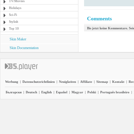
TV/Movies
Holidays
Sci-Fi
Comments
Stylish
Bis jetzt keine Kommentare. Seie
Top 10
Skin Maker
Skin Documentation
Werbung
|
Datenschutzrichtlinien
|
Neuigkeiten
|
Affiliate
|
Sitemap
|
Kontakt
|
Rec
Български
|
Deutsch
|
English
|
Español
|
Magyar
|
Polski
|
Português brasileiro
|